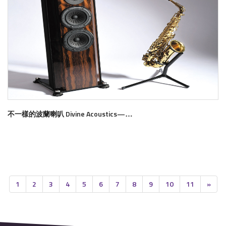
不一樣的波蘭喇叭 Divine Acoustics——Bellatrix
了解更多
1
2
3
4
5
6
7
8
9
10
11
»