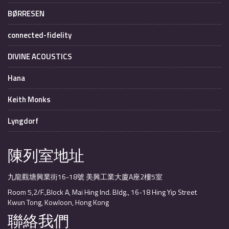
BØRRESEN
connected-fidelity
DIVINE ACOUSTICS
Hana
Keith Monks
Lyngdorf
陳列室地址
九龍觀塘興業街16-18號 美興工業大廈A座2樓5室
Room 5,2/F.,Block A, Mai Hing Ind. Bldg., 16-18 Hing Yip Street
Kwun Tong, Kowloon, Hong Kong
聯絡我們