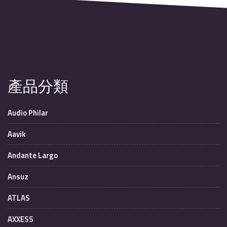
產品分類
Audio Philar
Aavik
Andante Largo
Ansuz
ATLAS
AXXESS